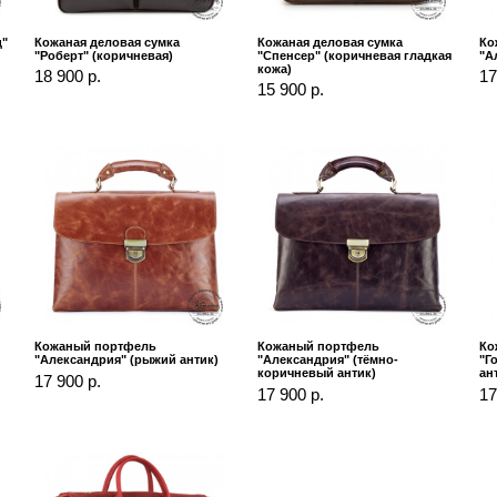
д"
Кожаная деловая сумка
Кожаная деловая сумка
Ко
"Роберт" (коричневая)
"Спенсер" (коричневая гладкая
"А
кожа)
18 900 р.
17
15 900 р.
Кожаный портфель
Кожаный портфель
Ко
"Александрия" (рыжий антик)
"Александрия" (тёмно-
"Г
коричневый антик)
ан
17 900 р.
17 900 р.
17