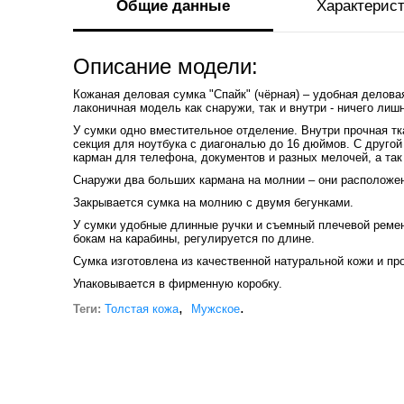
Общие данные
Характерис
Описание модели:
Кожаная деловая сумка "Спайк" (чёрная) – удобная деловая
лаконичная модель как снаружи, так и внутри - ничего лишн
У сумки одно вместительное отделение. Внутри прочная т
секция для ноутбука с диагональю до 16 дюймов. С друго
карман для телефона, документов и разных мелочей, а так
Снаружи два больших кармана на молнии – они расположен
Закрывается сумка на молнию с двумя бегунками.
У сумки удобные длинные ручки и съемный плечевой ремень
бокам на карабины, регулируется по длине.
Сумка изготовлена из качественной натуральной кожи и пр
Упаковывается в фирменную коробку.
,
.
Теги:
Толстая кожа
Мужское