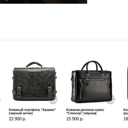
Кожаный портфель "Арамис"
Кожаная деловая сумка
Ко
(черный антик)
"Спенсер" (чёрная)
(р
22 900 р.
15 900 р.
18