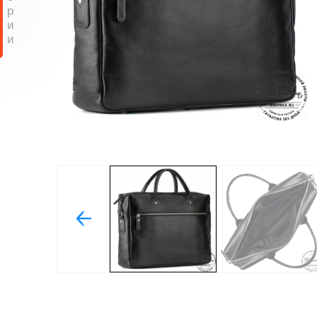
р
и
и