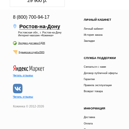
29 900 р.
8 (800) 700-94-17
ЛИЧНЫЙ КАБИНЕТ
Ростов-на-Дону
Личный кабинет
Ростовская обл., г. Ростов-на-Дону
История заказа
Интернет-магазин «Кожинка»
Закладки
Экспресс-доставка СДЭК
Курьерская служба EMS
СЛУЖБА ПОДДЕРЖКИ
Связаться с нами
Договор публичной оферты
Читать отзывы
Гарантии
Правила эксплуатации
Возврат товара
Читать отзывы
Кожинка © 2012-2026
ИНФОРМАЦИЯ
22 900 р.
В КОРЗИНУ
Доставка
Оплата
получи скидку
Расскажи друзьям в