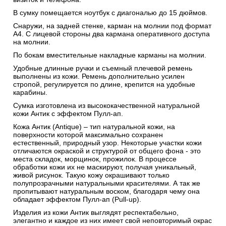
В сумку помещается ноутбук с диагональю до 15 дюймов.
Снаружи, на задней стенке, карман на молнии под формат
А4. С лицевой стороны два кармана оперативного доступа
на молнии.
По бокам вместительные накладные карманы на молнии.
Удобные длинные ручки и съемный плечевой ремень
выполнены из кожи. Ремень дополнительно усилен
стропой, регулируется по длине, крепится на удобные
карабины.
Сумка изготовлена из высококачественной натуральной
кожи Антик c эффектом Пулл-ап.
Кожа Антик (Antique) – тип натуральной кожи, на
поверхности которой максимально сохранен
естественный, природный узор. Некоторые участки кожи
отличаются окраской и структурой от общего фона - это
места складок, морщинок, прожилок. В процессе
обработки кожи их не маскируют, получая уникальный,
живой рисунок. Такую кожу окрашивают только
полупрозрачными натуральными красителями. А так же
пропитывают натуральным воском, благодаря чему она
обладает эффектом Пулл-ап (Pull-up).
Изделия из кожи Антик выглядят респектабельно,
элегантно и каждое из них имеет свой неповторимый окрас