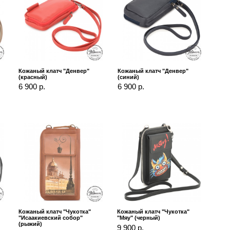
Кожаный клатч "Денвер"
Кожаный клатч "Денвер"
(красный)
(синий)
6 900 р.
6 900 р.
Кожаный клатч "Чукотка"
Кожаный клатч "Чукотка"
"Исаакиевский собор"
"Мяу" (черный)
(рыжий)
9 900 р.