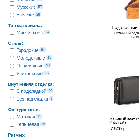
Мужские
57
Унисекс
28
Тип материала:
Подарочный 
Мягкая кожа
94
Отличный пода
празд
Стиль:
Городские
94
Молодёжные
13
Популярные
93
Уникальные
15
Внутренняя отделка:
С подкладкой
90
Без подкладки
1
Фактура кожи:
Матовая
79
Кожаный клатч 
(чёрный)
Глянцевая
15
7 500 р.
Размер: