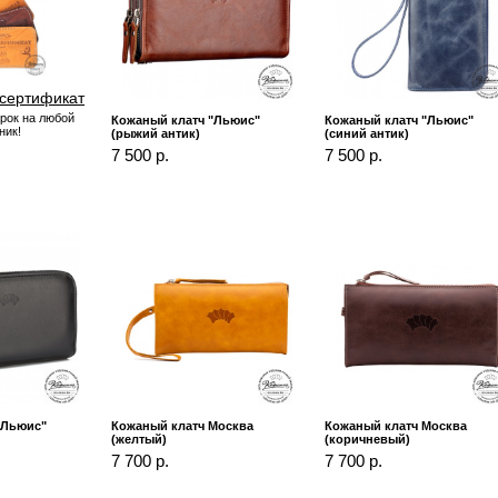
сертификат
рок на любой
Кожаный клатч "Льюис"
Кожаный клатч "Льюис"
ник!
(рыжий антик)
(синий антик)
7 500 р.
7 500 р.
"Льюис"
Кожаный клатч Москва
Кожаный клатч Москва
(желтый)
(коричневый)
7 700 р.
7 700 р.