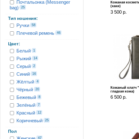
Почтальонка (Messenger
Кожаная космет
(хаки)
bag)
25
3 500 р.
Тип ношения:
Ручки
58
Плечевой ремень
46
Цвет:
Белый
1
Рыжий
14
Серый
2
Синий
16
Жёлтый
4
Кожаный клатч "
Чёрный
20
гладкая кожа)
6 500 р.
Бежевый
8
Зелёный
7
Красный
12
Коричневый
25
Пол
Женские
47