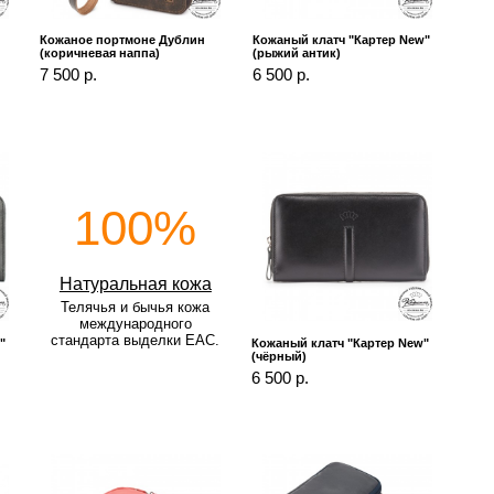
Кожаное портмоне Дублин
Кожаный клатч "Картер New"
(коричневая наппа)
(рыжий антик)
7 500 р.
6 500 р.
100%
Натуральная кожа
Телячья и бычья кожа
международного
стандарта выделки EAC.
"
Кожаный клатч "Картер New"
(чёрный)
6 500 р.