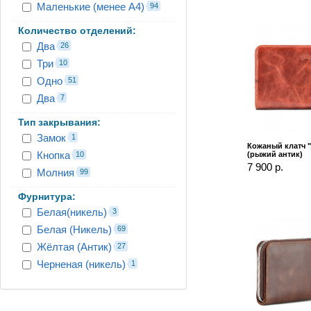
Маленькие (менее А4)
94
Количество отделений:
Два
26
Три
10
Одно
51
Два
7
Тип закрывания:
Замок
1
Кожаный клатч 
Кнопка
10
(рыжий антик)
7 900 р.
Молния
99
Фурнитура:
Белая(никель)
3
Белая (Никель)
69
Жёлтая (Антик)
27
Черненая (никель)
1