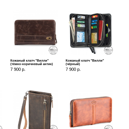
Кожаный клатч "Вилли"
Кожаный клатч "Вилли"
(тёмно-коричневый антик)
(чёрный)
7 900 р.
7 900 р.