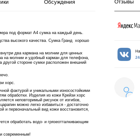
Отзывы
тики
Обсуждения
мера под формат А4 сумка на каждый день.
дства высокого качества. Сумка Гранд хорошо
На
 внутри два кармана на молнии для ценных
24
на на молнии и удобный карман для телефона,
На другой стороне сумки расположен внешний
лечо.
зи хорс.
бычной фактурой и уникальными износостойкими
тям обработки. Изделия из кожи Крейзи хорс
ляется неповторимый рисунок от изгибов,
царапин можно легко избавиться - достаточно
ой и первоначальный вид кожи восстановится,
ется обработать водо- и грязеотталкивающим
 и современным!