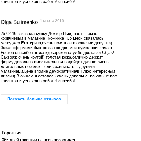
клиентов и успехов в работе! спасибо!
1 марта 2016
Olga Sulimenko
26.02.16 заказала сумку Доктор-Нью, цвет : темно-
коричневый в магазине "Кожинка"!Со мной связалась
менеджер Екатерина,очень приятная в общении девушка)
Заказ оформили быстро,за три дня моя сумка приехала в
Ростов,спасибо так же курьерской службе доставки СДЭК!
Саквояж очень крутой) толстая кожа,отлично держит
форму,довольно вместительная:подойдет для не очень
длительных поездок!Если сравнивать с другими
магазинами,цена вполне демократичная! Плюс интересный
дизайн) В общем я осталась очень довольна, побольше вам
клиентов и успехов в работе! спасибо!
Показать больше отзывов
Гарантия
365 дней гарантии на весь ассортимент