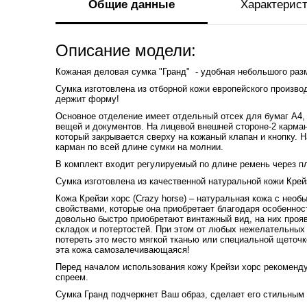
Общие данные
Характерис
Описание модели:
Кожаная деловая сумка "Гранд" - удобная небольшого раз
Сумка изготовлена из отборной кожи европейского произво
держит форму!
Основное отделение имеет отдельный отсек для бумаг А4,
вещей и документов. На лицевой внешней стороне-2 карма
который закрывается сверху на кожаный клапан и кнопку. 
карман по всей длине сумки на молнии.
В комплект входит регулируемый по длине ремень через п
Сумка изготовлена из качественной натуральной кожи Крей
Кожа Крейзи хорс (Crazy horse) – натуральная кожа с нео
свойствами, которые она приобретает благодаря особеннос
довольно быстро приобретают винтажный вид, на них прояв
складок и потертостей. При этом от любых нежелательных 
потереть это место мягкой тканью или специальной щеточк
эта кожа самозалечивающаяся!
Перед началом использования кожу Крейзи хорс рекоменду
спреем.
Сумка Гранд подчеркнет Ваш образ, сделает его стильным