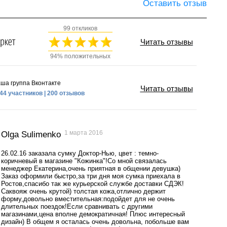
Оставить отзыв
99 откликов
Читать отзывы
94% положительных
ша группа Вконтакте
Читать отзывы
44 участников | 200 отзывов
1 марта 2016
Olga Sulimenko
26.02.16 заказала сумку Доктор-Нью, цвет : темно-
коричневый в магазине "Кожинка"!Со мной связалась
менеджер Екатерина,очень приятная в общении девушка)
Заказ оформили быстро,за три дня моя сумка приехала в
Ростов,спасибо так же курьерской службе доставки СДЭК!
Саквояж очень крутой) толстая кожа,отлично держит
форму,довольно вместительная:подойдет для не очень
длительных поездок!Если сравнивать с другими
магазинами,цена вполне демократичная! Плюс интересный
дизайн) В общем я осталась очень довольна, побольше вам