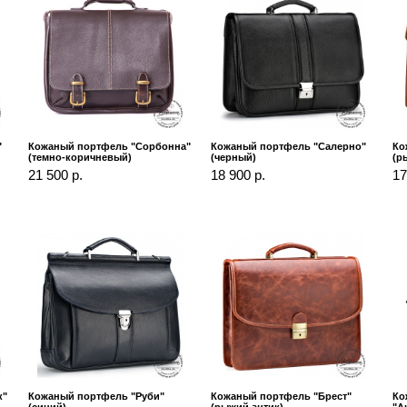
"
Кожаный портфель "Сорбонна"
Кожаный портфель "Салерно"
Ко
(темно-коричневый)
(черный)
(р
21 500 р.
18 900 р.
17
к"
Кожаный портфель "Руби"
Кожаный портфель "Брест"
Ко
(синий)
(рыжий антик)
"А