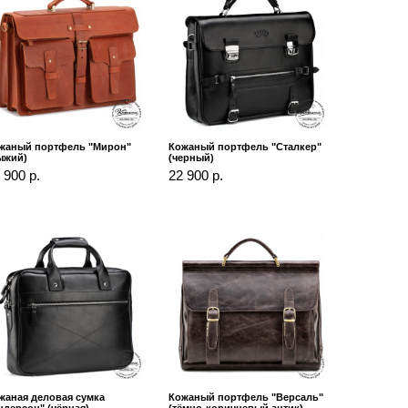
жаный портфель "Мирон"
Кожаный портфель "Сталкер"
ыжий)
(черный)
 900 р.
22 900 р.
жаная деловая сумка
Кожаный портфель "Версаль"
ндерсон" (чёрная)
(тёмно-коричневый антик)