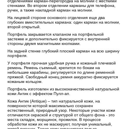
отделениями карман-перегородка на молнии с жесткими
стенками. Во втором отделении карманы для телефона,
ручек, а также накладной карман на молнии.
На лицевой стороне основного отделения еще два
глубоких вместительных кармана: один карман на молнии,
второй открытый.
Портфель закрывается клапаном на портфельной
застежке и дополнительно фиксируется с внутренней
стороны двумя магнитными кнопками.
На задней стенке глубокий плоский карман на всю ширину
портфеля.
У портфеля прочная удобная ручка и кожаный плечевой
ремень. Ремень съемный, крепится по бокам на
небольшие карабины, регулируется по длине ременной
пряжкой. Свободный конец ремня аккуратно фиксируется
кожаным кольцом.
Портфель изготовлен из высококачественной натуральной
кожи Антик c эффектом Пулл-ап.
Кожа Антик (Antique) – тип натуральной кожи, на
поверхности которой максимально сохранен
естественный, природный узор. Некоторые участки кожи
отличаются окраской и структурой от общего фона - это
места складок, морщинок, прожилок. В процессе
обработки кожи их не маскируют, получая уникальный,
живой рисунок. Такую кожу окрашивают только