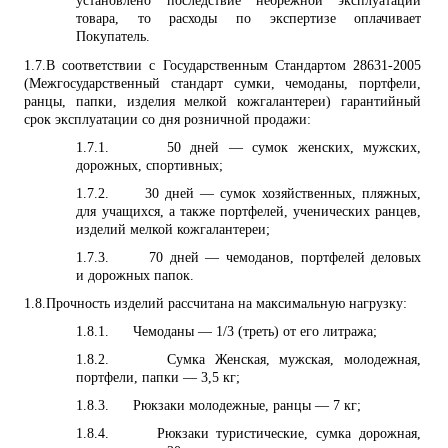
установлено последствие небрежной эксплуатации
товара, то расходы по экспертизе оплачивает
Покупатель.
1.7.
В соответствии с Государственным Стандартом 28631-2005
(Межгосударственный стандарт сумки, чемоданы, портфели,
ранцы, папки, изделия мелкой кожгалантереи) гарантийный
срок эксплуатации со дня розничной продажи:
1.7.1.
50 дней — сумок женских, мужских,
дорожных, спортивных;
1.7.2.
30 дней — сумок хозяйственных, пляжных,
для учащихся, а также портфелей, ученических ранцев,
изделий мелкой кожгалантереи;
1.7.3.
70 дней — чемоданов, портфелей деловых
и дорожных папок.
1.8.
Прочность изделий рассчитана на максимальную нагрузку:
1.8.1.
Чемоданы — 1/3 (треть) от его литража;
1.8.2.
Сумка Женская, мужская, молодежная,
портфели, папки — 3,5 кг;
1.8.3.
Рюкзаки молодежные, ранцы — 7 кг;
1.8.4.
Рюкзаки туристические, сумка дорожная,