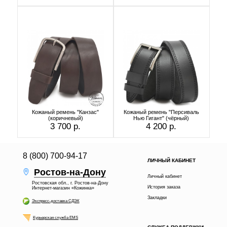
Кожаный ремень "Канзас"
Кожаный ремень "Персиваль
(коричневый)
Нью Гигант" (чёрный)
3 700 р.
4 200 р.
8 (800) 700-94-17
ЛИЧНЫЙ КАБИНЕТ
Ростов-на-Дону
Личный кабинет
Ростовская обл., г. Ростов-на-Дону
История заказа
Интернет-магазин «Кожинка»
Закладки
Экспресс-доставка СДЭК
Курьерская служба EMS