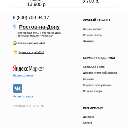
3 700 р.
13 900 р.
8 (800) 700-94-17
ЛИЧНЫЙ КАБИНЕТ
Ростов-на-Дону
Личный кабинет
Ростовская обл., г. Ростов-на-Дону
История заказа
Интернет-магазин «Кожинка»
Закладки
Экспресс-доставка СДЭК
Курьерская служба EMS
СЛУЖБА ПОДДЕРЖКИ
Связаться с нами
Договор публичной оферты
Читать отзывы
Гарантии
Правила эксплуатации
Возврат товара
Читать отзывы
Кожинка © 2012-2026
ИНФОРМАЦИЯ
3 700 р.
В КОРЗИНУ
Доставка
Оплата
получи скидку
Расскажи друзьям в