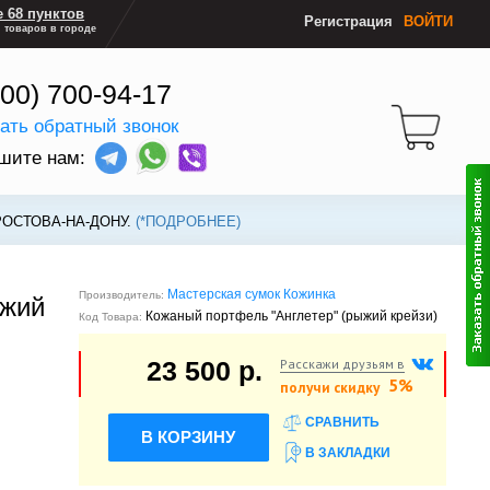
 68 пунктов
Регистрация
ВОЙТИ
 товаров в городе
800) 700-94-17
зать обратный звонок
шите нам:
РОСТОВА-НА-ДОНУ.
(*ПОДРОБНЕЕ)
Мастерская сумок Кожинка
Производитель:
ыжий
Кожаный портфель "Англетер" (рыжий крейзи)
Код Товара:
Расскажи друзьям в
23 500 р.
5%
получи скидку
СРАВНИТЬ
В КОРЗИНУ
В ЗАКЛАДКИ