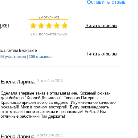
Оставить отзыв
99 откликов
Читать отзывы
94% положительных
ша группа Вконтакте
Читать отзывы
44 участников | 200 отзывов
9 октября 2015
Елена Ларина
Сделала впервые заказ в этом магазине. Кожаный рюкзак
для байкера "Харлей Дэвидсон". Товар из Питера в
Краснодар пришёл всего за неделю. Изумительное качество
рюкзака!!! Муж в полном восторге!!! Буду рекомендовать
этот магазин всем знакомым и незнакомым! Ребята! Вы
отличные работники! Так держать!
9 октября 2015
Елена Ларина