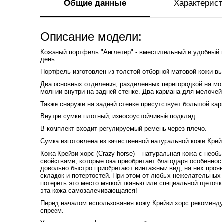
Общие данные
Характерис
Описание модели:
Кожаный портфель "Англетер" - вместительный и удобный
день.
Портфель изготовлен из толстой отборной матовой кожи вы
Два основных отделения, разделенных перегородкой на мо
молнии внутри на задней стенке. Два кармана для мелочей
Также снаружи на задней стенке присутствует большой кар
Внутри сумки плотный, износоустойчивый подклад.
В комплект входит регулируемый ремень через плечо.
Сумка изготовлена из качественной натуральной кожи Крей
Кожа Крейзи хорс (Crazy horse) – натуральная кожа с нео
свойствами, которые она приобретает благодаря особеннос
довольно быстро приобретают винтажный вид, на них прояв
складок и потертостей. При этом от любых нежелательных 
потереть это место мягкой тканью или специальной щеточк
эта кожа самозалечивающаяся!
Перед началом использования кожу Крейзи хорс рекоменду
спреем.