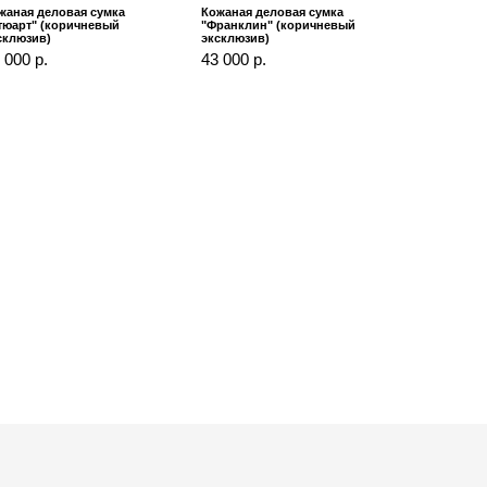
жаная деловая сумка
Кожаная деловая сумка
тюарт" (коричневый
"Франклин" (коричневый
склюзив)
эксклюзив)
 000 р.
43 000 р.