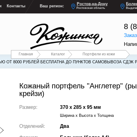
Ростов-на-Дону
Более
и
Контакты
Ваш регион:
Ростовская область
Выдачи
8 (
Зака
Напи
Главная
Каталог
Портфели из кожи
Ю ОТ 8000 РУБЛЕЙ БЕСПЛАТНА ДО ПУНКТОВ САМОВЫВОЗА СДЭК 
Кожаный портфель "Англетер" (р
крейзи)
Размер:
370 x 285 x 95 мм
Ширина x Высота x Толщина
Отделений:
Два