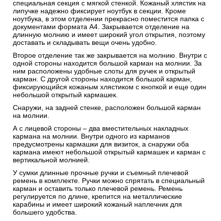
специальная секция с мягкой стенкой. Кожаный хлястик на
липучке надежно фиксирует ноутбук в секции. Кроме
ноутбука, в этом отделении прекрасно поместится папка с
документами формата А4. Закрывается отделение на
длинную молнию и имеет широкий угол открытия, поэтому
доставать и складывать вещи очень удобно.
Второе отделение так же закрывается на молнию. Внутри с
одной стороны находится большой карман на молнии. За
ним расположены удобные слоты для ручек и открытый
карман. С другой стороны находится большой карман,
фиксирующийся кожаным хлястиком с кнопкой и еще один
небольшой открытый кармашек.
Снаружи, на задней стенке, расположен большой карман
на молнии.
А с лицевой стороны – два вместительных накладных
кармана на молнии. Внутри одного из карманов
предусмотрены кармашки для визиток, а снаружи оба
кармана имеют небольшой открытый кармашек и карман с
вертикальной молнией.
У сумки длинные прочные ручки и съемный плечевой
ремень в комплекте. Ручки можно спрятать в специальный
карман и оставить только плечевой ремень. Ремень
регулируется по длине, крепится на металлические
карабины и имеет широкий кожаный наплечник для
большего удобства.