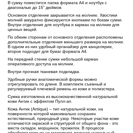
В сумку поместится папка формата А4 и ноутбук с
диагональю до 15" дюймов.
Основное отделение закрывается на молнию. Хвостики
молний аккуратно фиксируются кнопками по бокам сумки.
Внутри отделение для ноутбука и карман на молнии для
ценных вещей.
По обеим сторонам от основного отделения расположены
дополнительные отделения меньшего размера на молнии.
В одном из них удобный органайзер для канцелярии,
второе подходит для бумаг формата А4.
На передней стенке сумки небольшой карман
оперативного доступа на молнии.
Внутри прочная тканевая подкладка.
Удобные ручки анатомической формы можно
отрегулировать по длине. В комплекте съемный и
регулируемый плечевой ремень из кожи и полиэстера.
Сумка изготовлена из высококачественной натуральной
кожи Антик c эффектом Пулл-ап.
Кожа Антик (Antique) – тип натуральной кожи, на
поверхности которой максимально сохранен
естественный, природный узор. Некоторые участки кожи
отличаются окраской и структурой от общего фона - это
места складок, морщинок, прожилок. В процессе
обработки кожи их не маскируют, получая уникальный,