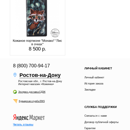
Кожаное портмоне "Монако" "Лис
в очках"
8 500 р.
8 (800) 700-94-17
ЛИЧНЫЙ КАБИНЕТ
Ростов-на-Дону
Личный кабинет
Ростовская обл., г. Ростов-на-Дону
История заказа
Интернет-магазин «Кожинка»
Закладки
Экспресс-доставка СДЭК
Курьерская служба EMS
СЛУЖБА ПОДДЕРЖКИ
Связаться с нами
Договор публичной оферты
Читать отзывы
Гарантии