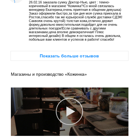
26.02.16 заказала сумку Доктор-Нью, цвет : темно-
коричневый в магазине "Кожинка"!Со мной связалась
менеджер Екатерина,очень приятная в общении девушка)
Заказ оформили быстро,за три дня моя сумка приехала в
Ростов,спасибо так же курьерской службе доставки СДЭК!
Саквояж очень крутой) толстая кожа,отлично держит
форму,довольно вместительная:подойдет для не очень
длительных поездок!Если сравнивать с другими
магазинами,цена вполне демократичная! Плюс
интересный дизайн) В общем я осталась очень довольна,
побольше вам клиентов и успехов в работе! спасибо!
Показать больше отзывов
Магазины и производство «Кожинка»