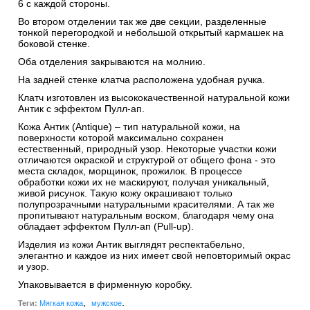
6 с каждой стороны.
Во втором отделении так же две секции, разделенные
тонкой перегородкой и небольшой открытый кармашек на
боковой стенке.
Оба отделения закрываются на молнию.
На задней стенке клатча расположена удобная ручка.
Клатч изготовлен из высококачественной натуральной кожи
Антик c эффектом Пулл-ап.
Кожа Антик (Antique) – тип натуральной кожи, на
поверхности которой максимально сохранен
естественный, природный узор. Некоторые участки кожи
отличаются окраской и структурой от общего фона - это
места складок, морщинок, прожилок. В процессе
обработки кожи их не маскируют, получая уникальный,
живой рисунок. Такую кожу окрашивают только
полупрозрачными натуральными красителями. А так же
пропитывают натуральным воском, благодаря чему она
обладает эффектом Пулл-ап (Pull-up).
Изделия из кожи Антик выглядят респектабельно,
элегантно и каждое из них имеет свой неповторимый окрас
и узор.
Упаковывается в фирменную коробку.
,
.
Теги:
Мягкая кожа
мужское